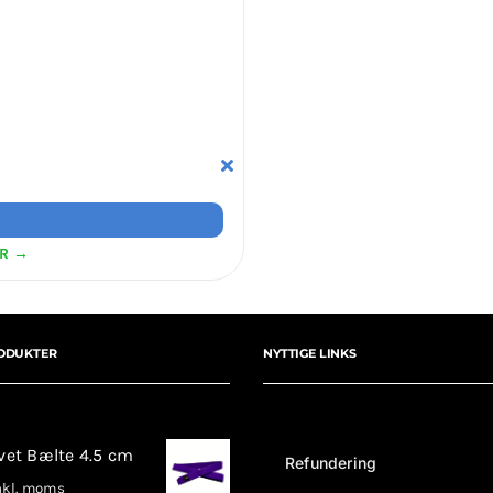
ER →
ODUKTER
NYTTIGE LINKS
rvet Bælte 4.5 cm
Refundering
kl. moms