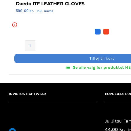
Daedo ITF LEATHER GLOVES
Login Klubaftale
599,00
kr.
Inkl. moms
i
Daedo
ITF
Tilføj til kurv
LEATHER
Se alle valg for produktet H
GLOVES
antal
INVICTUS FIGHTWEAR
POPULÆRE PR
Ju-Jitsu Fa
44,00
kr.
In