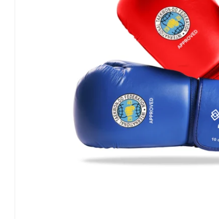
Invictus Brands
Klubaftalesider – Find din klub
Brodering / Tryk
FAQ’s
Kontakt Invictus Fightwear
Om Invictus Fightwear
Information
Nyheder