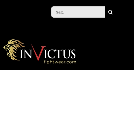
Søg
efter: