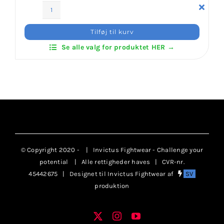
Klubaftalesider – Find din klub
Daedo
KICK
Tilføj til kurv
Kids
Brodering / Tryk
Se alle valg for produktet HER →
Shoes
antal
FAQ’s
Kontakt Invictus Fightwear
Om Invictus Fightwear
© Copyright 2020 -
| Invictus Fightwear - Challenge your
potential
| Alle rettigheder haves | CVR-nr.
45442675 | Designet til Invictus Fightwear af
SV
Information
produktion
Nyheder
X
Instagram
YouTube
Facebook