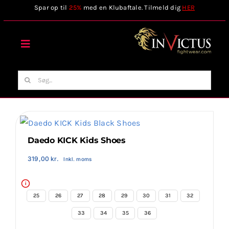
Skip
Spar op til
25%
med en Klubaftale. Tilmeld dig
HER
to
content
Toggle
Navigation
Forside
Søg
efter:
Webshop
Stilart / Kampsport
Daedo KICK Kids Shoes
319,00
kr.
Inkl. moms
Vælg Tilbehør
i
25
26
27
28
29
30
31
32
Invictus Brands
33
34
35
36