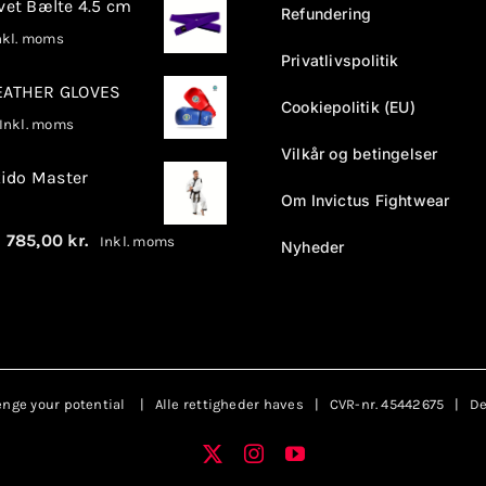
rvet Bælte 4.5 cm
Refundering
kl. moms
Privatlivspolitik
LEATHER GLOVES
Cookiepolitik (EU)
nkl. moms
Vilkår og betingelser
ido Master
Om Invictus Fightwear
Prisinterval:
–
785,00
kr.
Inkl. moms
Nyheder
680,00 kr.
til
785,00 kr.
enge your potential
| Alle rettigheder haves | CVR-nr. 45442675 | Des
X
Instagram
YouTube
Facebook