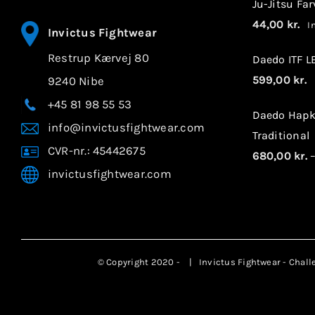
Ju-Jitsu Fa
44,00
kr.
In
Invictus Fightwear
Restrup Kærvej 80
Daedo ITF 
599,00
kr.
9240 Nibe
I
+45 81 98 55 53
Daedo Hapk
info@invictusfightwear.com
Traditional
CVR-nr.: 45442675
680,00
kr.
invictusfightwear.com
© Copyright 2020 -
| Invictus Fightwear - Chall