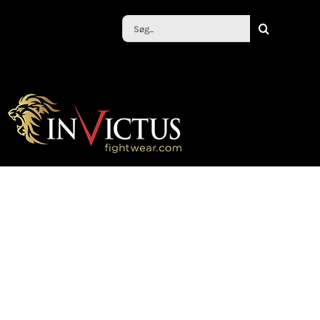
Søg
efter: