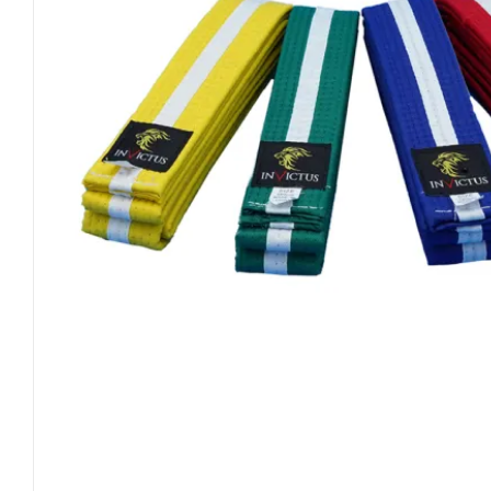
Invictus Brands
Klubaftalesider – Find din klub
Brodering / Tryk
FAQ’s
Kontakt Invictus Fightwear
Om Invictus Fightwear
Information
Nyheder