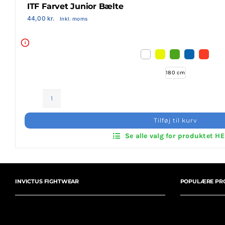
ITF Farvet Junior Bælte
Login Klubaftale
44,00
kr.
Inkl. moms
i
180 cm
ITF
Farvet
Tilføj til kurv
Junior
Se alle valg for produktet H
Bælte
antal
INVICTUS FIGHTWEAR
POPULÆRE PR