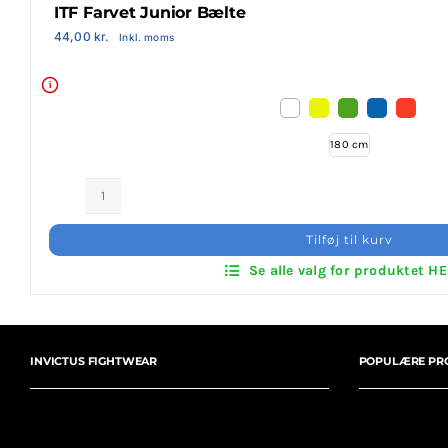
ITF Farvet Junior Bælte
Login Klubaftale
44,00
kr.
Inkl. moms
i
180 cm
ITF
Farvet
Tilføj til kurv
Junior
Se alle valg for produktet H
Bælte
antal
INVICTUS FIGHTWEAR
POPULÆRE PR