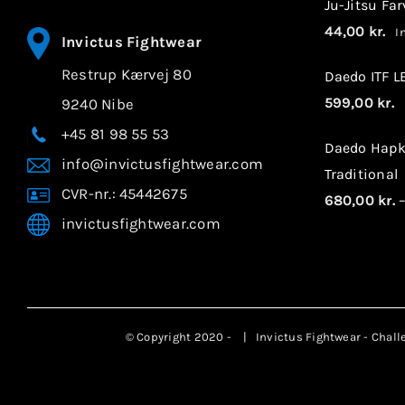
Ju-Jitsu Fa
44,00
kr.
In
Invictus Fightwear
Restrup Kærvej 80
Daedo ITF 
599,00
kr.
9240 Nibe
I
+45 81 98 55 53
Daedo Hapk
info@invictusfightwear.com
Traditional
CVR-nr.: 45442675
680,00
kr.
invictusfightwear.com
© Copyright 2020 -
| Invictus Fightwear - Chall