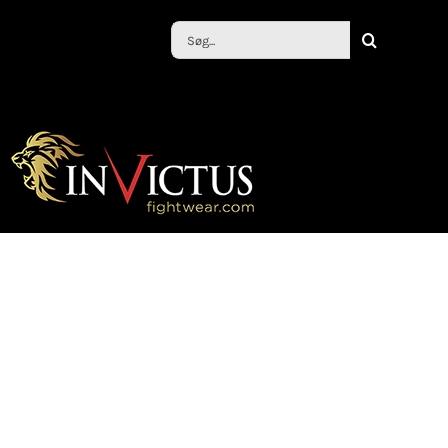
Søg
efter: