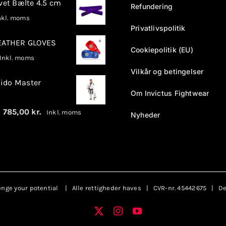
rvet Bælte 4.5 cm
Refundering
kl. moms
Privatlivspolitik
LEATHER GLOVES
Cookiepolitik (EU)
nkl. moms
Vilkår og betingelser
ido Master
Om Invictus Fightwear
Prisinterval:
–
785,00
kr.
Inkl. moms
Nyheder
680,00 kr.
til
785,00 kr.
enge your potential
| Alle rettigheder haves | CVR-nr. 45442675 | Des
X
Instagram
YouTube
Facebook