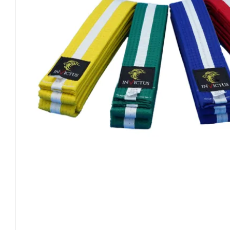
Invictus Brands
Klubaftalesider – Find din klub
Brodering / Tryk
FAQ’s
Kontakt Invictus Fightwear
Om Invictus Fightwear
Information
Nyheder