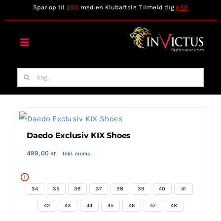
Skip
Spar op til
25%
med en Klubaftale. Tilmeld dig
HER
to
content
Toggle
Navigation
Forside
Søg
efter:
Webshop
Stilart / Kampsport
Daedo Exclusiv KIX Shoes
499,00
kr.
Inkl. moms
Vælg Tilbehør
i
34
35
36
37
38
39
40
41
Invictus Brands
42
43
44
45
46
47
48