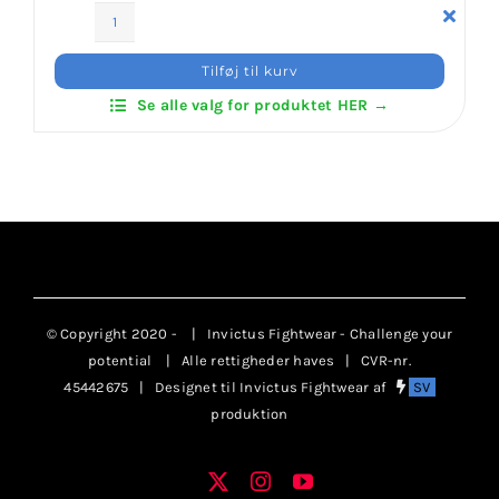
Klubaftalesider – Find din klub
Daedo
Exclusiv
Tilføj til kurv
KIX
Brodering / Tryk
Se alle valg for produktet HER →
Shoes
antal
FAQ’s
Kontakt Invictus Fightwear
Om Invictus Fightwear
© Copyright 2020 -
| Invictus Fightwear - Challenge your
potential
| Alle rettigheder haves | CVR-nr.
45442675 | Designet til Invictus Fightwear af
SV
Information
produktion
Nyheder
X
Instagram
YouTube
Facebook