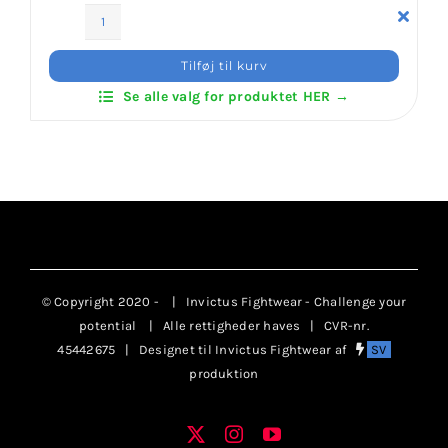
Klubaftalesider – Find din klub
Invictus
Klub
Tilføj til kurv
Zip
Brodering / Tryk
Se alle valg for produktet HER →
Sweat
antal
FAQ’s
Kontakt Invictus Fightwear
Om Invictus Fightwear
© Copyright 2020 -
| Invictus Fightwear - Challenge your
potential
| Alle rettigheder haves | CVR-nr.
45442675 | Designet til Invictus Fightwear af
SV
Information
produktion
Nyheder
X
Instagram
YouTube
Facebook