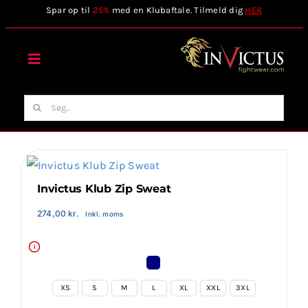
Skip
Spar op til
25%
med en Klubaftale. Tilmeld dig
HER
to
content
Toggle
Navigation
Forside
Søg
efter:
Webshop
Stilart / Kampsport
Invictus Klub Zip Sweat
274,00
kr.
Inkl. moms
Vælg Tilbehør
i
Invictus Brands
XS
S
M
L
XL
XXL
3XL