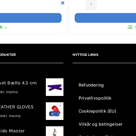
Martial
Arts
Patches
ER →
antal
ODUKTER
NYTTIGE LINKS
rvet Bælte 4.5 cm
Refundering
kl. moms
Privatlivspolitik
LEATHER GLOVES
Cookiepolitik (EU)
nkl. moms
Vilkår og betingelser
ido Master