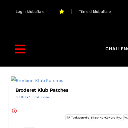
Skip
Login klubaftale
Tilmeld klubaftale
to
content
CHALLEN
Toggle
Navigation
Forside
Webshop
Broderet Klub Patches
50,00
kr.
Inkl. moms
Stilart / Kampsport
i
Vælg Tilbehør
ITF Taekwon-do
Mizu-No-Kokoro Ryu
W