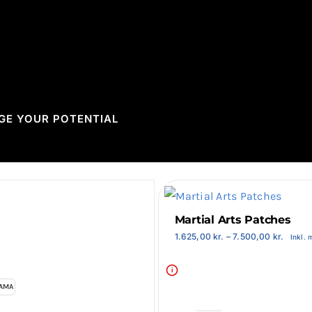
GE YOUR POTENTIAL
Martial Arts Patches
Prisint
1.625,00
kr.
–
7.500,00
kr.
Inkl. 
1.625,0
til
7.500,
i
AMA