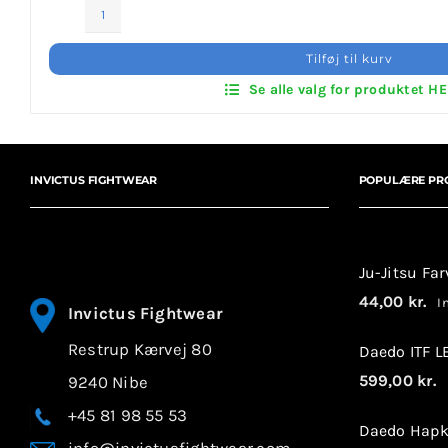
Invictus Brands
Broderet
Klub
Tilføj til kurv
Klubaftalesider – Find din klub
Patches
Se alle valg for produktet H
antal
Brodering / Tryk
INVICTUS FIGHTWEAR
POPULÆRE PR
FAQ’s
Kontakt Invictus Fightwear
Ju-Jitsu Fa
Om Invictus Fightwear
44,00
kr.
In
Invictus Fightwear
Restrup Kærvej 80
Information
Daedo ITF 
599,00
kr.
9240 Nibe
I
Nyheder
+45 81 98 55 53
Daedo Hapk