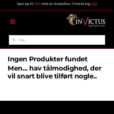
Skip
Spar op til
25%
med en Klubaftale. Tilmeld dig
HER
to
content
Toggle
Navigation
Forside
Søg
efter:
Webshop
Ingen Produkter fundet
Men… hav tålmodighed, der
Stilart / Kampsport
vil snart blive tilført nogle..
Vælg Tilbehør
Invictus Brands