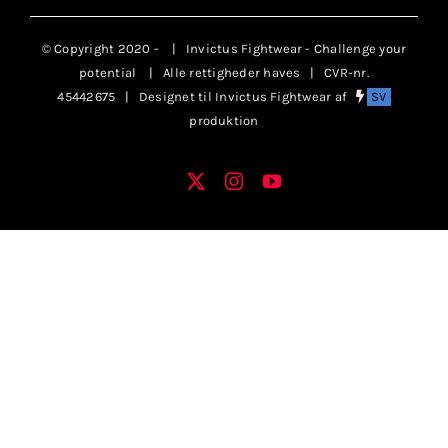
Klubaftalesider – Find din klub
© Copyright 2020 -
| Invictus Fightwear - Challenge your
potential
| Alle rettigheder haves | CVR-nr.
Brodering / Tryk
45442675 | Designet til Invictus Fightwear af
SV
produktion
FAQ’s
X
Instagram
YouTube
Facebook
Kontakt Invictus Fightwear
Om Invictus Fightwear
Information
Nyheder