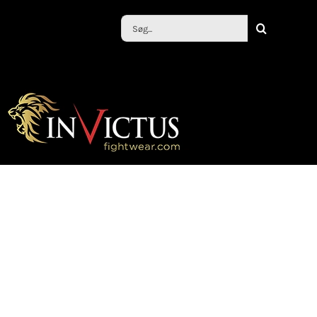
Søg
efter: