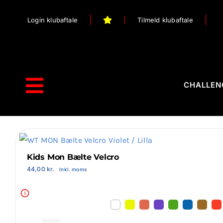
Skip
Login klubaftale
Tilmeld klubaftale
to
content
CHALLEN
Toggle
Navigation
Forside
Webshop
Kids Mon Bælte Velcro
44,00
kr.
Inkl. moms
Stilart / Kampsport
i
Vælg Tilbehør