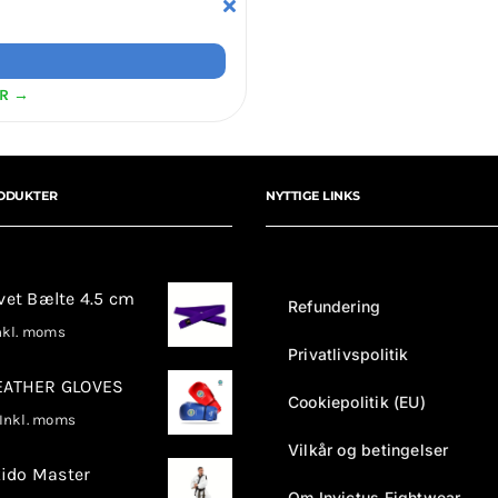
ER →
ODUKTER
NYTTIGE LINKS
rvet Bælte 4.5 cm
Refundering
kl. moms
Privatlivspolitik
LEATHER GLOVES
Cookiepolitik (EU)
nkl. moms
Vilkår og betingelser
ido Master
Om Invictus Fightwear