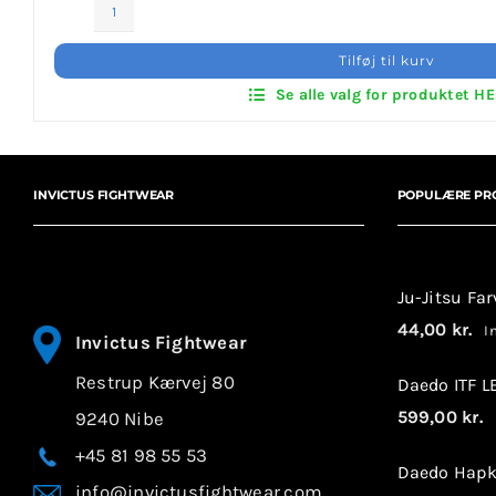
Invictus Brands
Kids
Mon
Tilføj til kurv
Bælte
Klubaftalesider – Find din klub
Se alle valg for produktet H
Velcro
antal
Brodering / Tryk
INVICTUS FIGHTWEAR
POPULÆRE PR
FAQ’s
Kontakt Invictus Fightwear
Ju-Jitsu Fa
Om Invictus Fightwear
44,00
kr.
In
Invictus Fightwear
Restrup Kærvej 80
Daedo ITF 
Information
599,00
kr.
9240 Nibe
I
Nyheder
+45 81 98 55 53
Daedo Hapk
info@invictusfightwear.com