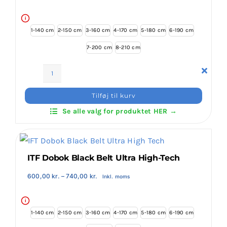
450,00 kr.
til
595,00 kr.
i
1-140 cm
2-150 cm
3-160 cm
4-170 cm
5-180 cm
6-190 cm
7-200 cm
8-210 cm
ITF
Dobok
Tilføj til kurv
Black
Se alle valg for produktet HER →
Belt
Twill
antal
ITF Dobok Black Belt Ultra High-Tech
Prisinterval:
600,00
kr.
–
740,00
kr.
Inkl. moms
600,00 kr.
til
740,00 kr.
i
1-140 cm
2-150 cm
3-160 cm
4-170 cm
5-180 cm
6-190 cm