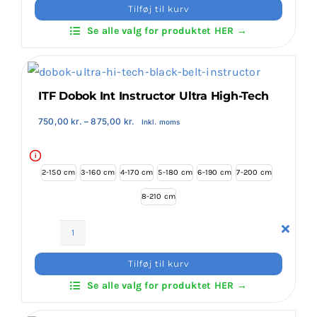
Dobok
Tilføj til kurv
Int
Se alle valg for produktet HER →
Instructor
Twill
antal
ITF Dobok Int Instructor Ultra High-Tech
Prisinterval:
750,00
kr.
–
875,00
kr.
Inkl. moms
750,00 kr.
til
875,00 kr.
i
2-150 cm
3-160 cm
4-170 cm
5-180 cm
6-190 cm
7-200 cm
8-210 cm
ITF
Dobok
Tilføj til kurv
Int
Se alle valg for produktet HER →
Instructor
Ultra