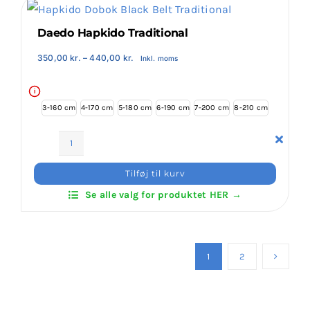
High-
Tech
Daedo Hapkido Traditional
antal
Prisinterval:
350,00
kr.
–
440,00
kr.
Inkl. moms
350,00 kr.
til
440,00 kr.
i
3-160 cm
4-170 cm
5-180 cm
6-190 cm
7-200 cm
8-210 cm
Daedo
Hapkido
Tilføj til kurv
Traditional
Se alle valg for produktet HER →
antal
1
2