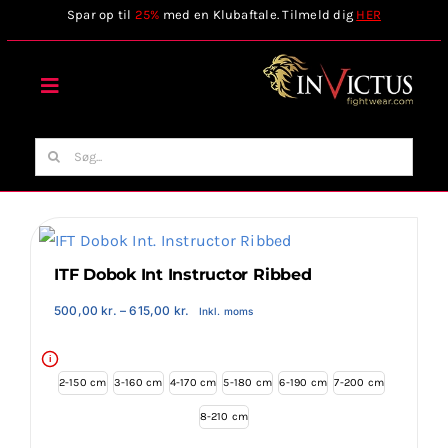
Skip
Spar op til
25%
med en Klubaftale. Tilmeld dig
HER
to
content
Toggle
Navigation
Forside
Søg
efter:
Webshop
Stilart / Kampsport
ITF Dobok Int Instructor Ribbed
Prisinterval:
500,00
kr.
–
615,00
kr.
Inkl. moms
500,00 kr.
Vælg Tilbehør
til
615,00 kr.
i
2-150 cm
3-160 cm
4-170 cm
5-180 cm
6-190 cm
7-200 cm
Invictus Brands
8-210 cm