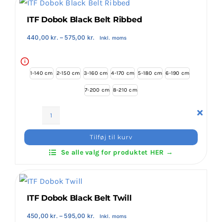
ITF Dobok Black Belt Ribbed
Prisinterval:
440,00
kr.
–
575,00
kr.
Inkl. moms
440,00 kr.
til
575,00 kr.
i
1-140 cm
2-150 cm
3-160 cm
4-170 cm
5-180 cm
6-190 cm
7-200 cm
8-210 cm
ITF
Dobok
Tilføj til kurv
Black
Se alle valg for produktet HER →
Belt
Ribbed
antal
ITF Dobok Black Belt Twill
Prisinterval:
450,00
kr.
–
595,00
kr.
Inkl. moms