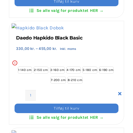
Tilføj til kurv
Basic
Login Klubaftale
Se alle valg for produktet HER →
Students
antal
Daedo Hapkido Black Basic
Prisinterval:
330,00
kr.
–
455,00
kr.
Inkl. moms
330,00 kr.
til
455,00 kr.
i
1-140 cm
2-150 cm
3-160 cm
4-170 cm
5-180 cm
6-190 cm
7-200 cm
8-210 cm
Daedo
Hapkido
Tilføj til kurv
Black
Se alle valg for produktet HER →
Basic
antal