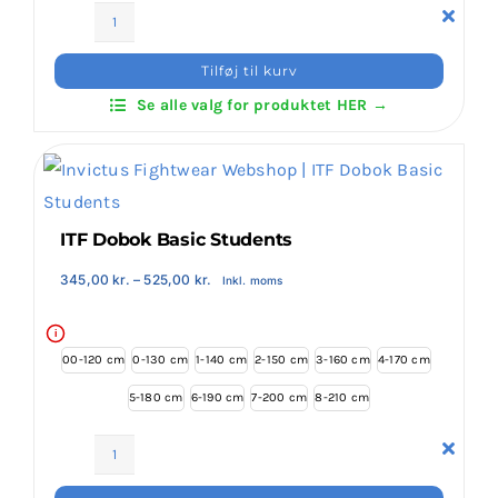
Klubaftalesider – Find din klub
ITF
Dobok
Tilføj til kurv
Int
Brodering / Tryk
Se alle valg for produktet HER →
Instructor
Ribbed
antal
FAQ’s
ITF Dobok Basic Students
Kontakt Invictus Fightwear
Prisinterval:
345,00
kr.
–
525,00
kr.
Inkl. moms
345,00 kr.
til
Om Invictus Fightwear
525,00 kr.
i
00-120 cm
0-130 cm
1-140 cm
2-150 cm
3-160 cm
4-170 cm
Information
5-180 cm
6-190 cm
7-200 cm
8-210 cm
Nyheder
ITF
Dobok