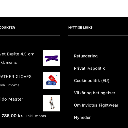
antal
ODUKTER
NYTTIGE LINKS
rvet Bælte 4.5 cm
Refundering
kl. moms
Privatlivspolitik
LEATHER GLOVES
Cookiepolitik (EU)
nkl. moms
Vilkår og betingelser
ido Master
Om Invictus Fightwear
Prisinterval:
–
785,00
kr.
Inkl. moms
Nyheder
680,00 kr.