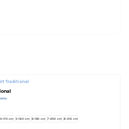
jde.
oksne. Den unisex pasform gør skoen alsidig og
itet og stil på en måde, der understøtter din
ional
erval:
moms
 kr.
 kr.
4-170 cm
5-180 cm
6-190 cm
7-200 cm
8-210 cm