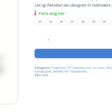
Let og fleksibel sko designet til indendør
Flere valg Her
34
35
36
37
38
39
40
Daedo
Action-
Black
Shoes
Kategorier:
Hapkido
,
ITF Taekwon-do
,
Ju-Jitsu
,
Miz
antal
kampsport
,
WAMA
,
WT Taekwondo
SKU:
N/A