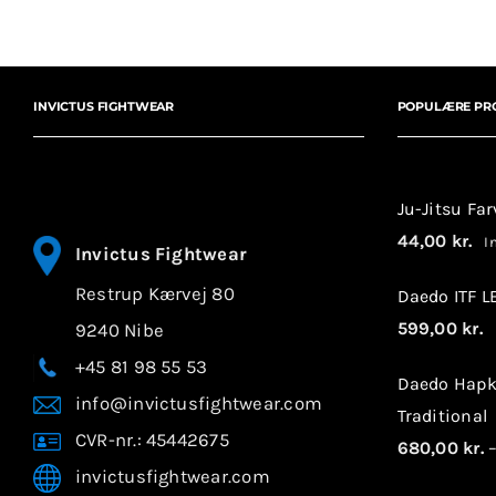
INVICTUS FIGHTWEAR
POPULÆRE PR
Ju-Jitsu Fa
44,00
kr.
In
Invictus Fightwear
Restrup Kærvej 80
Daedo ITF 
599,00
kr.
9240 Nibe
I
+45 81 98 55 53
Daedo Hapk
info@invictusfightwear.com
Traditional
CVR-nr.: 45442675
680,00
kr.
invictusfightwear.com