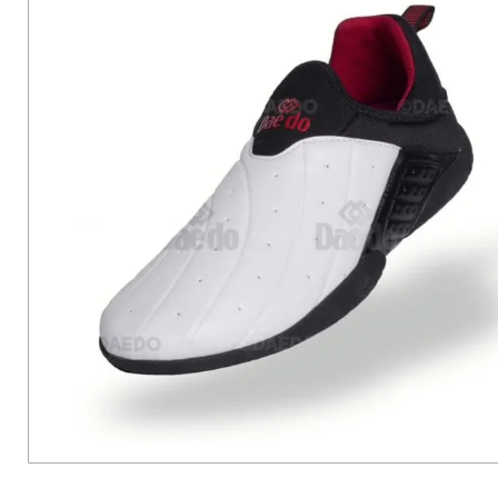
Invictus Brands
Klubaftalesider – Find din klub
Brodering / Tryk
FAQ’s
Kontakt Invictus Fightwear
Om Invictus Fightwear
Information
Nyheder