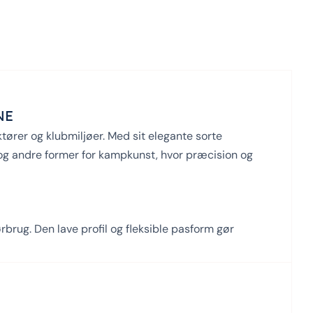
NE
tører og klubmiljøer. Med sit elegante sorte
e og andre former for kampkunst, hvor præcision og
rbrug. Den lave profil og fleksible pasform gør
nderstøtter både komfort og ydeevne.