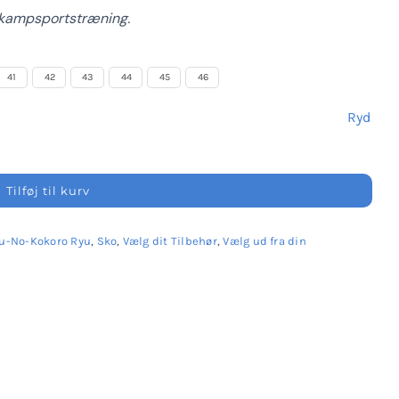
s kampsportstræning.
41
42
43
44
45
46
Ryd
Tilføj til kurv
u-No-Kokoro Ryu
,
Sko
,
Vælg dit Tilbehør
,
Vælg ud fra din