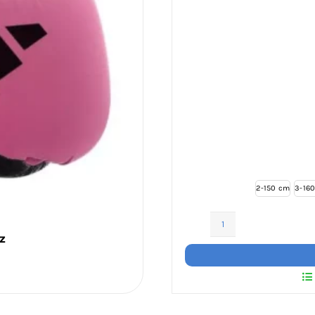
2-150 cm
3-16
ITF
z
Dobok
Int
Instructor
Twill