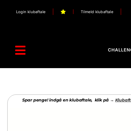
Skip
Login klubaftale
Tilmeld klubaftale
to
content
CHALLEN
Toggle
Navigation
Forside
Webshop
Spar penge! indgå en klubaftale, klik på →
Klubaft
Stilart / Kampsport
Vælg Tilbehør