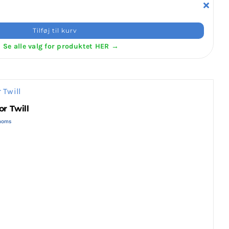
Tilføj til kurv
Se alle valg for produktet HER →
or Twill
g som kampsportsudøver – både teknisk og
erval:
moms
 kr.
 kr.