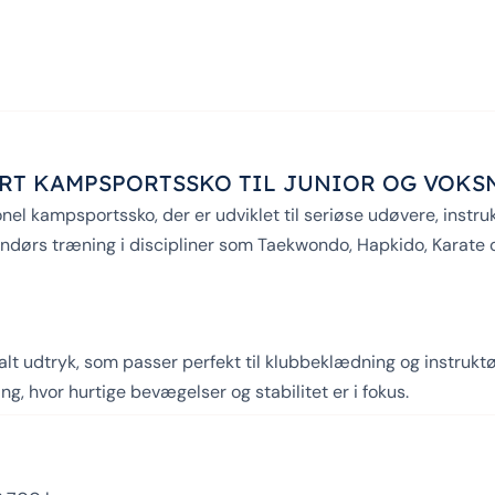
ORT KAMPSPORTSSKO TIL JUNIOR OG VOKS
el kampsportssko, der er udviklet til seriøse udøvere, instruk
ndendørs træning i discipliner som Taekwondo, Hapkido, Karat
ralt udtryk, som passer perfekt til klubbeklædning og instruktø
g, hvor hurtige bevægelser og stabilitet er i fokus.
æthed under længere træningssessioner, får du en sko, der u