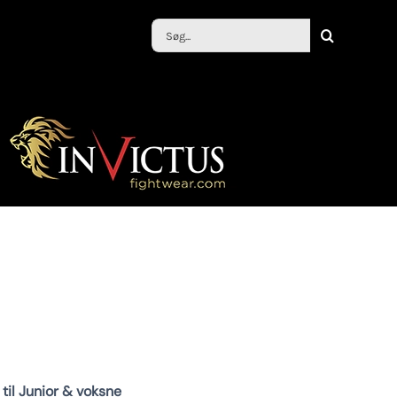
Søg
efter:
til Junior & voksne