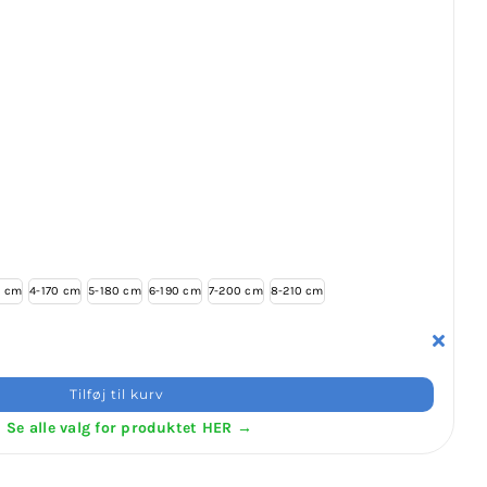
0 cm
4-170 cm
5-180 cm
6-190 cm
7-200 cm
8-210 cm
Tilføj til kurv
Se alle valg for produktet HER →