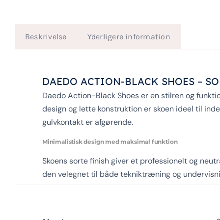
Login Klubaftale
Beskrivelse
Yderligere information
DAEDO ACTION-BLACK SHOES – S
Daedo Action-Black Shoes er en stilren og funktion
design og lette konstruktion er skoen ideel til i
gulvkontakt er afgørende.
Minimalistisk design med maksimal funktion
Skoens sorte finish giver et professionelt og neut
den velegnet til både tekniktræning og undervisnin
Med en vægt, der er optimeret til at reducere tr
Materialer og tekniske egenskaber