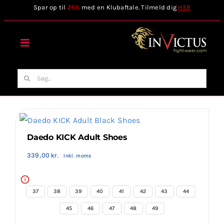
Skip
Spar op til
25%
med en Klubaftale. Tilmeld dig
HER
to
content
Toggle
Navigation
Forside
Søg
efter:
Webshop
Stilart / Kampsport
Daedo KICK Adult Shoes
339,00
kr.
Inkl. moms
Vælg Tilbehør
i
37
38
39
40
41
42
43
44
Invictus Brands
45
46
47
48
49