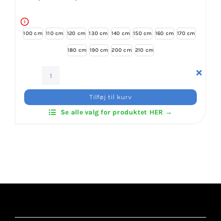
266,00 kr.
til
495,00 kr.
i
100 cm
110 cm
120 cm
130 cm
140 cm
150 cm
160 cm
170 cm
180 cm
190 cm
200 cm
210 cm
Budo-
Nord
Tilføj til kurv
WT
Se alle valg for produktet HER →
Taekwondo
dragt
Standard
antal