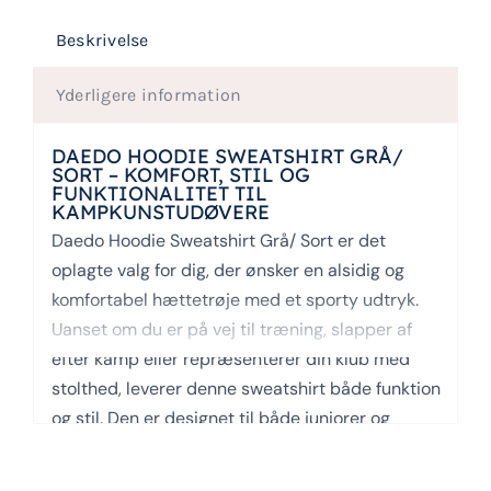
Beskrivelse
Yderligere information
DAEDO HOODIE SWEATSHIRT GRÅ/
SORT – KOMFORT, STIL OG
FUNKTIONALITET TIL
KAMPKUNSTUDØVERE
Daedo Hoodie Sweatshirt Grå/ Sort er det
oplagte valg for dig, der ønsker en alsidig og
komfortabel hættetrøje med et sporty udtryk.
Uanset om du er på vej til træning, slapper af
efter kamp eller repræsenterer din klub med
stolthed, leverer denne sweatshirt både funktion
og stil. Den er designet til både juniorer og
voksne, og det unisex snit gør den velegnet til
alle køn.