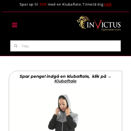
Skip
Spar op til
25%
med en Klubaftale. Tilmeld dig
HER
to
content
Toggle
Navigation
Forside
Søg
efter:
Webshop
Spar penge! indgå en klubaftale, klik på →
Stilart / Kampsport
Klubaftale
Vælg Tilbehør
Invictus Brands