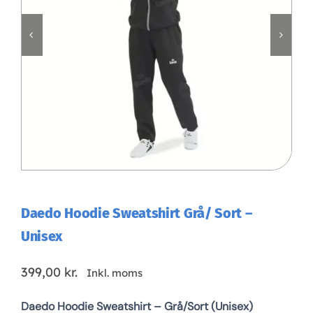
Klubaftalesider – Find din klub
Brodering / Tryk
FAQ’s
Kontakt Invictus Fightwear
Om Invictus Fightwear
Daedo Hoodie Sweatshirt Grå/ Sort –
Unisex
Information
399,00
kr.
Inkl. moms
Nyheder
Daedo Hoodie Sweatshirt – Grå/Sort (Unisex)