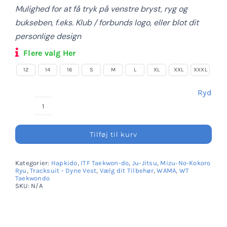
Mulighed for at få tryk på venstre bryst, ryg og
Login Klubaftale
bukseben, f.eks. Klub / forbunds logo, eller blot dit
personlige design
Flere valg Her
12
14
16
S
M
L
XL
XXL
XXXL
Ryd
Daedo
Hoodie
Tilføj til kurv
Sweatshirt
Grå/
Kategorier:
Hapkido
,
ITF Taekwon-do
,
Ju-Jitsu
,
Mizu-No-Kokoro
Sort
Ryu
,
Tracksuit - Dyne Vest
,
Vælg dit Tilbehør
,
WAMA
,
WT
Taekwondo
-
SKU:
N/A
Unisex
antal