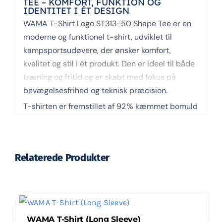
TEE – KOMFORT, FUNKTION OG
IDENTITET I ÉT DESIGN
WAMA T-Shirt Logo ST313-50 Shape Tee er en
moderne og funktionel t-shirt, udviklet til
kampsportsudøvere, der ønsker komfort,
kvalitet og stil i ét produkt. Den er ideel til både
træning og fritid og er skabt med fokus på
bevægelsesfrihed og teknisk præcision.
T-shirten er fremstillet af 92 % kæmmet bomuld
og 8 % elastan, hvilket giver en blød og elastisk
pasform, der følger kroppens naturlige
bevægelser. Den lette single jersey-struktur
Relaterede Produkter
med en vægt på 170 g/m² sikrer en behagelig og
åndbar oplevelse – selv under fysisk aktivitet.
Med sin tætsiddende pasform og fleksible konstruktion er
ST313-50 skabt til udøvere, der ønsker maksimal komfort.
Dette uden at gå på kompromis med funktionalitet.
WAMA T-Shirt (Long Sleeve)