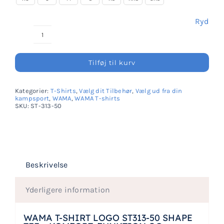
Ryd
WAMA
T-
Tilføj til kurv
Shirt
antal
Kategorier:
T-Shirts
,
Vælg dit Tilbehør
,
Vælg ud fra din
kampsport
,
WAMA
,
WAMA T-shirts
SKU:
ST-313-50
Beskrivelse
Yderligere information
WAMA T-SHIRT LOGO ST313-50 SHAPE