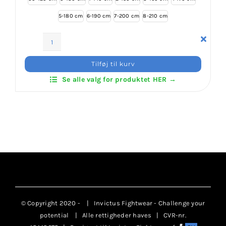
5-180 cm
6-190 cm
7-200 cm
8-210 cm
ITF
Dobok
Tilføj til kurv
Basic
Se alle valg for produktet HER →
Students
antal
© Copyright 2020 -
| Invictus Fightwear - Challenge your
potential
| Alle rettigheder haves | CVR-nr.