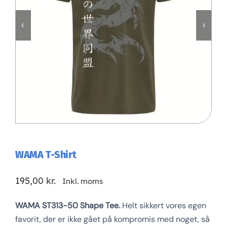
Klubaftalesider – Find din klub
Brodering / Tryk
FAQ’s
Kontakt Invictus Fightwear
Om Invictus Fightwear
WAMA T-Shirt
Information
195,00
kr.
Inkl. moms
WAMA ST313-50 Shape Tee.
Helt sikkert vores egen
Nyheder
favorit, der er ikke gået på kompromis med noget, så