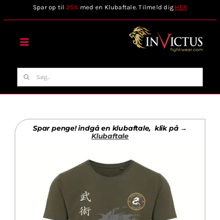
Skip
Spar op til
25%
med en Klubaftale. Tilmeld dig
HER
to
content
Toggle
Navigation
Forside
Søg
efter:
Webshop
Spar penge! indgå en klubaftale, klik på →
Stilart / Kampsport
Klubaftale
Vælg Tilbehør
Invictus Brands