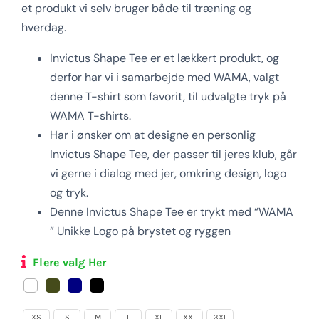
et produkt vi selv bruger både til træning og
Login Klubaftale
hverdag.
Invictus Shape Tee er et lækkert produkt, og
derfor har vi i samarbejde med WAMA, valgt
denne T-shirt som favorit, til udvalgte tryk på
WAMA T-shirts.
Har i ønsker om at designe en personlig
Invictus Shape Tee, der passer til jeres klub, går
vi gerne i dialog med jer, omkring design, logo
og tryk.
Denne Invictus Shape Tee er trykt med “WAMA
” Unikke Logo på brystet og ryggen
Flere valg Her
XS
S
M
L
XL
XXL
3XL