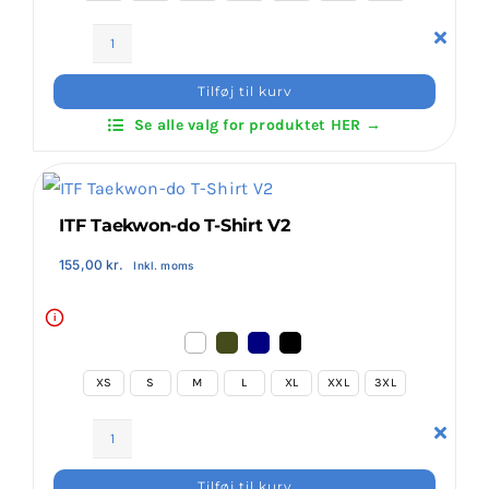
Invictus
T-
Tilføj til kurv
Shirt
Se alle valg for produktet HER →
(Long
Sleeve)
antal
ITF Taekwon-do T-Shirt V2
155,00
kr.
Inkl. moms
i
XS
S
M
L
XL
XXL
3XL
ITF
Taekwon-
Tilføj til kurv