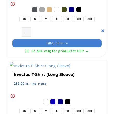
i
XS
S
M
L
XL
XXL
3XL
Invictus
T-
Tilføj til kurv
Shirt
Se alle valg for produktet HER →
antal
Invictus T-Shirt (Long Sleeve)
235,00
kr.
Inkl. moms
i
XS
S
M
L
XL
XXL
3XL