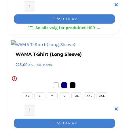
Klubaftalesider – Find din klub
WAMA
T-
Tilføj til kurv
Shirt
Brodering / Tryk
Se alle valg for produktet HER →
antal
FAQ’s
WAMA T-Shirt (Long Sleeve)
Kontakt Invictus Fightwear
225,00
kr.
Inkl. moms
i
Om Invictus Fightwear
XS
S
M
L
XL
XXL
3XL
Information
WAMA
Nyheder
T-
Tilføj til kurv
Shirt