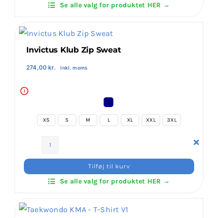
Se alle valg for produktet HER →
(Long
Login Klubaftale
Sleeve)
antal
Invictus Klub Zip Sweat
274,00
kr.
Inkl. moms
i
XS
S
M
L
XL
XXL
3XL
Invictus
Klub
Tilføj til kurv
Zip
Se alle valg for produktet HER →
Sweat
antal