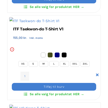
do
Se alle valg for produktet HER →
T-
Shirt
V2
antal
ITF Taekwon-do T-Shirt V1
155,00
kr.
Inkl. moms
i
XS
S
M
L
XL
XXL
3XL
ITF
Taekwon-
Tilføj til kurv
do
Se alle valg for produktet HER →
T-
Shirt
V1