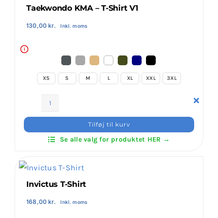
Taekwondo KMA – T-Shirt V1
130,00
kr.
Inkl. moms
i
XS
S
M
L
XL
XXL
3XL
Taekwondo
KMA
Tilføj til kurv
-
Se alle valg for produktet HER →
T-
Shirt
V1
antal
Invictus T-Shirt
168,00
kr.
Inkl. moms