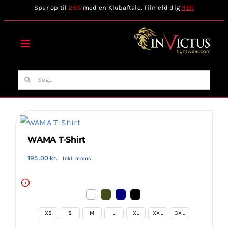
Skip
Spar op til
25%
med en Klubaftale. Tilmeld dig
HER
to
content
Toggle
Navigation
Forside
Søg
efter:
Webshop
Stilart / Kampsport
WAMA T-Shirt
195,00
kr.
Inkl. moms
Vælg Tilbehør
i
Invictus Brands
XS
S
M
L
XL
XXL
3XL