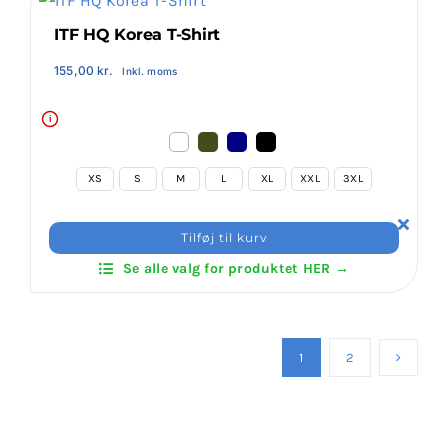
antal
ITF HQ Korea T-Shirt
155,00
kr.
Inkl. moms
i
XS
S
M
L
XL
XXL
3XL
ITF
Tilføj til kurv
HQ
Se alle valg for produktet HER →
Korea
T-
Shirt
antal
1
2