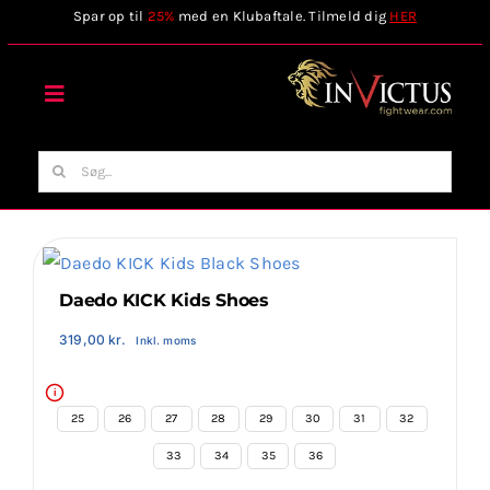
Skip
Spar op til
25%
med en Klubaftale. Tilmeld dig
HER
to
content
Toggle
Navigation
Forside
Søg
efter:
Webshop
Stilart / Kampsport
Daedo KICK Kids Shoes
319,00
kr.
Inkl. moms
Vælg Tilbehør
i
25
26
27
28
29
30
31
32
Invictus Brands
33
34
35
36