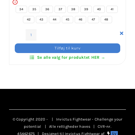
i
34
35
36
37
38
39
40
41
42
43
44
45
46
47
48
Daedo
Exclusiv
Tilføj til kurv
KIX
Se alle valg for produktet HER →
Shoes
antal
© Copyright 2020 -
| Invictus Fightwear - Challenge your
potential
| Alle rettigheder haves | CVR-nr.
45442675 | Designet til Invictus Fightwear af
SV