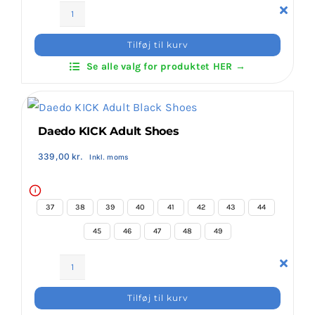
Klubaftalesider – Find din klub
Daedo
KICK
Tilføj til kurv
Kids
Brodering / Tryk
Se alle valg for produktet HER →
Shoes
antal
FAQ’s
Daedo KICK Adult Shoes
Kontakt Invictus Fightwear
339,00
kr.
Inkl. moms
i
Om Invictus Fightwear
37
38
39
40
41
42
43
44
45
46
47
48
49
Information
Daedo
KICK
Nyheder
Tilføj til kurv
Adult